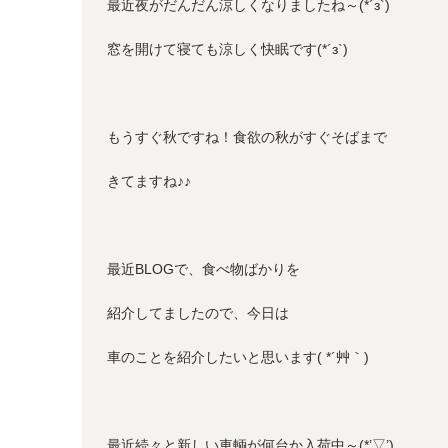
最近夜がだんだん涼しくなりましたね～(*´з`)
窓を開けて寝ても涼しく快眠です(*´з`)
もうすぐ秋ですね！食欲の秋がすぐそばまで
きてますね♪♪
最近BLOGで、食べ物ばかりを
紹介してましたので、今日は
車のことを紹介したいと思います( *´艸｀)
最近続々と新しい車輌が何台か入荷中～(*’▽’)