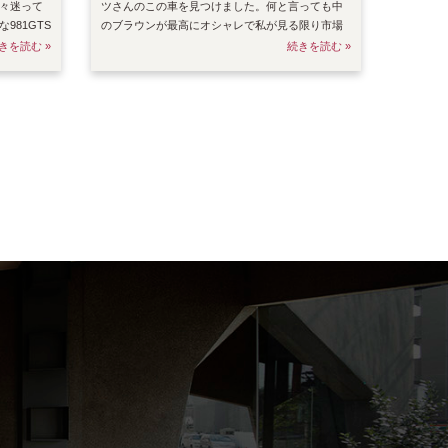
々迷って
ツさんのこの車を見つけました。何と言っても中
981GTS
のブラウンが最高にオシャレで私が見る限り市場
に出ているどの車
きを読む »
続きを読む »