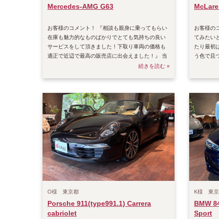
Mercedes-AMG G63
McLare
お客様のコメント！ 『相談も親身に乗ってもらい
お客様の
在庫も魅力的なものばかりでとても気持ちの良い
てみたい
サービスをして頂きました！下取り車両の価格も
たり最初
適正で近辺で最高の販売店に出会えました！』 当
う色で且
店のコメ
そうな車
続きを読む »
O様 東京都
K様 東
Porsche 911(type991.1) Carrera
BMW 840
cabriolet
Sport