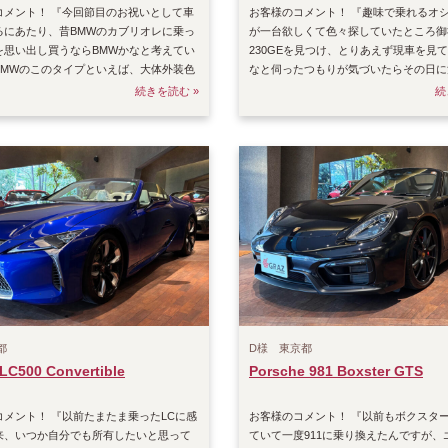
コメント！ 『今回節目のお祝いとして車
お客様のコメント！ 『趣味で乗れるオ
るにあたり、昔BMWのカブリオレに乗っ
が一台欲しくて色々探していたところ御
を思い出し買うならBMWかなと考えてい
230GEを見つけ、とりあえず現車を見
BMWのこのタイプといえば、大体外装色
なと伺ったつもりが気づいたらその日に
、
ました(笑)内外
続きを読む »
続
都
D様 東京都
LC500 Convertible
Porsche 981 Boxster GTS
コメント！ 『以前たまたま乗ったLCに感
お客様のコメント！ 『以前もボクスタ
来、いつか自分でも所有したいと思って
ていて一度911に乗り換えたんですが、