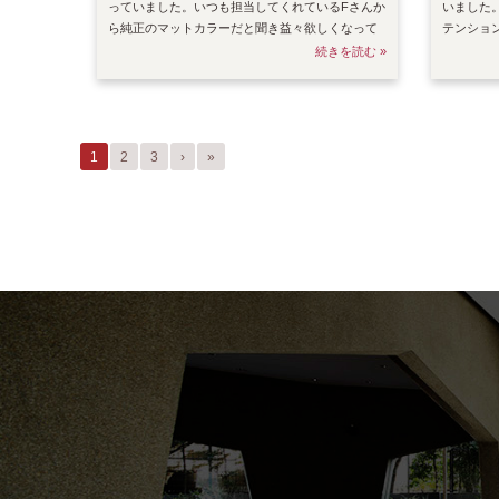
っていました。いつも担当してくれているFさんか
いました
ら純正のマットカラーだと聞き益々欲しくなって
テンショ
しまいました。
吹き飛ば
続きを読む »
1
2
3
›
»