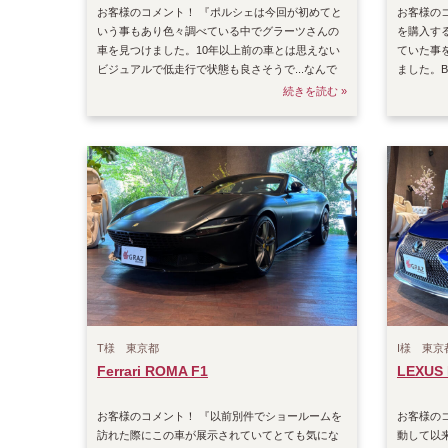
お客様のコメント！ 『ポルシェは今回が初めてと
お客様の
いう事もあり色々調べている中でグラーツさんの
を購入す
車を見つけました。10年以上前の車とは思えない
ていた事
ビジュアルで低走行で状態も良さそうで...なんで
ました。
売れていな
は白か黒
続きを読む »
T様 東京都
I様 東京
Ferrari ROMA F1
LEXUS 
お客様のコメント！ 『以前別件でショールームを
お客様の
訪れた際にこの車が展示されていてとても気にな
動して以