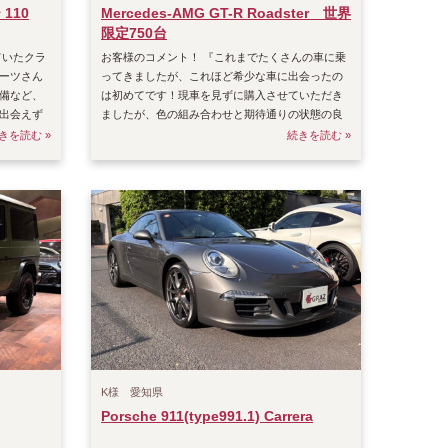
110
Mercedes-AMG GT-R Roadster 世界
限定750台
ていたクラ
お客様のコメント！ 『これまでたくさんの車に乗
ーツさん
ってきましたが、これほど希少な車に出会ったの
備など、
は初めてです！現車を見ずに購入させていただき
出会えず
ましたが、色の組み合わせと期待通りの状態の良
さには大変満足し
きを読む »
続きを読む »
K様 愛知県
Porsche 911(type991.1) Carrera