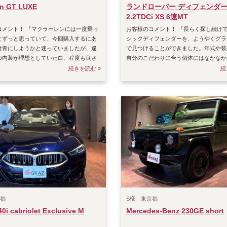
n GT LUXE
ランドローバー ディフェンダー 
2.2TDCi XS 6速MT
コメント！ 『マクラーレンには一度乗っ
お客様のコメント！ 『長らく探し続け
とずっと思っていて、今回購入するにあ
シックディフェンダーを、ようやくグラ
は青にしようかと迷っていましたが、違
で見つけることができました。年式や装
つ内装が理想としていた白、程度も良さ
自分のこだわりに合う個体にはなかなか
を見つけ
苦労していました
続きを読む »
続
京都
S様 東京都
i cabriolet Exclusive M
Mercedes-Benz 230GE short