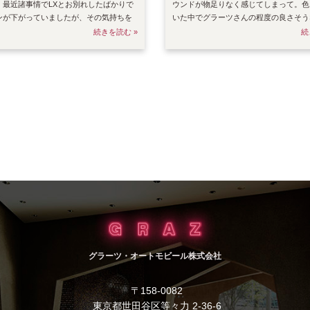
。最近諸事情でLXとお別れしたばかりで
ウンドが物足りなく感じてしまって。色
ンが下がっていましたが、その気持ちを
いた中でグラーツさんの程度の良さそうな
して
を見つ
続きを読む »
続
グラーツ・オートモビール株式会社
〒158-0082
東京都世田谷区等々力 2-36-6