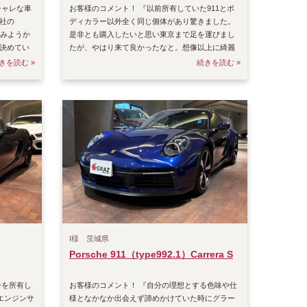
シャレな車
お客様のコメント！ 『以前所有していた911とボ
社の
ディカラー以外全く同じ個体があり驚きました。
てみようか
是非とも購入したいと思い東京まで足を運びまし
決めてい
たが、やはり来て良かったなと。想像以上に綺麗
で即購入を決め
きを読む »
続きを読む »
I様 茨城県
Porsche 911（type992.1）Carrera S
ーを所有し
お客様のコメント！ 『自分の理想とする色味や仕
エンジンサ
様となかなか出会えず諦めかけていた時にグラー