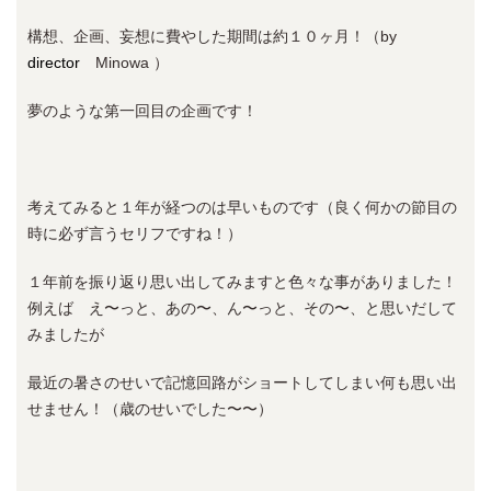
構想、企画、妄想に費やした期間は約１０ヶ月！（by
director
Minowa ）
夢のような第一回目の企画です！
考えてみると１年が経つのは早いものです（良く何かの節目の
時に必ず言うセリフですね！）
１年前を振り返り思い出してみますと色々な事がありました！
例えば え〜っと、あの〜、ん〜っと、その〜、と思いだして
みましたが
最近の暑さのせいで記憶回路がショートしてしまい何も思い出
せません！（歳のせいでした〜〜）