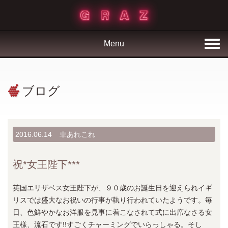
Menu
ブログ
2016.06.14
車あれこれ
祝*女王陛下***
英国エリザベス女王陛下が、９０歳のお誕生日を迎えられイギ
リスでは盛大なお祝いの行事が執り行われていたようです。毎
日、色鮮やかなお洋服を見事に着こなされて式に出席なさる女
王様、流石です!!すごくチャーミングでいらっしゃる。そし