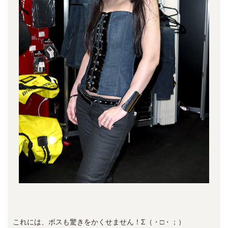
これには、ボスも驚きをかくせません！Σ（・□・；）