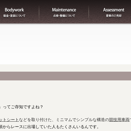
板金
整備
」ってご存知ですよね？
ットシート
などを取り付けた、ミニマムでシンプルな構造の
競技用車両
頃からレースに出場していた人もたくさんいるんです。