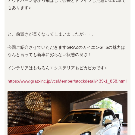
アウトバーンをかっ飛ばして会長とドライブした思い出の車で
もあります♪
と、前置きが長くなってしまいましたが・・、
今回ご紹介させていただきますGRAZのカイエンGTSの魅力は
なんと言っても新車に劣らない状態の良さ！
インテリアはもちろんエクステリアもピカピカです♪
https://www.graz-inc.jp/vcsMember/stockdetail/439-1_858.html