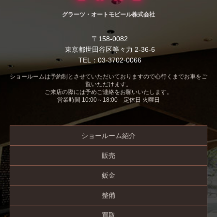
グラーツ・オートモビール株式会社
〒158-0082
東京都世田谷区等々力 2-36-6
TEL：03-3702-0066
ショールームは予約制とさせていただいておりますので心行くまでお車をご
覧いただけます。
ご来店の際には予めご連絡をお願いいたします。
営業時間 10:00～18:00 定休日 火曜日
ショールーム紹介
販売
鈑金
整備
買取