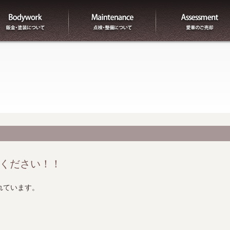
板金
整備
ください！！
れています。