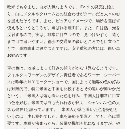
欧米でも今また、白が人気なようです。iPoｄ の発売に始ま
り、白にメタルやクロームとの組合わせがクールだと人々の心
を捉えたそうです。また、ピュアなイメージで、場所を選ばず
使えるというところが、選ばれる理由に。また、白は熱、光を
反射するので、実は、非常に目立つので、見つけやすく、遠く
まで目で追いやすい。都会の交通量の多いところでも目立つこ
とで、事故防止に役立つんですね。安全重視の方には、白い車
お勧めです!!
車の色は、地域によって好みの傾向がかなり異なるようです。
フォルクスワーゲンのデザイン責任者であるワーナ・シーパー
スは昨年のＮＹモーターショーで、国によって顧客の色の好み
は対照的で、特に米国と中国を比較するとその違いが鮮やかだ
という。「米国人は落ち着いた色を好み、中国人は非常に目立
つ色を好む。米国では白も売れ行きが良く、シャンパン色の人
気も健在｣と語っています。 米国人が落ち着いた色を好むと
いうのは、少し意外でした。車を決める要素としても、色は重
要です。車種が決まったら、装備や機能も気になりますが、や