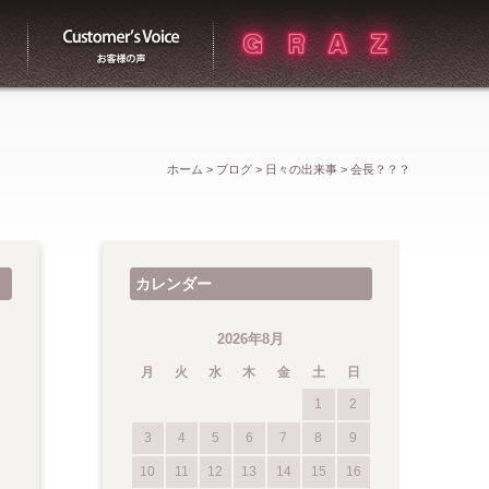
買取
お客様の声
ホーム
>
ブログ
>
日々の出来事
>
会長？？？
カレンダー
2026年8月
月
火
水
木
金
土
日
1
2
3
4
5
6
7
8
9
10
11
12
13
14
15
16