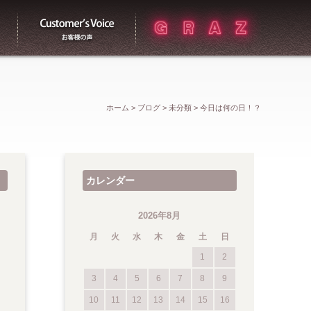
買取
お客様の声
ホーム
>
ブログ
>
未分類
>
今日は何の日！？
カレンダー
2026年8月
月
火
水
木
金
土
日
1
2
3
4
5
6
7
8
9
10
11
12
13
14
15
16