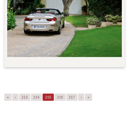
«
‹
213
214
215
216
217
›
»