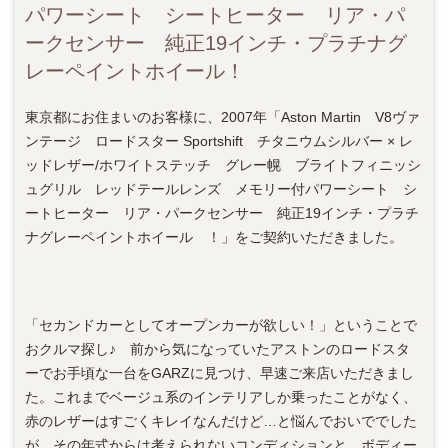
パワーシート シートヒーター リア・パ
ークセンサー 純正19インチ・プラチナグ
レーペイントホイール！
東京都にお住まいのお客様に、2007年「Aston Martin V8ヴァ
ンテージ ロードスター Sportshift チタニウムシルバー × レ
ッドレザー/ホワイトステッチ グレー幌 ブライトフィニッシ
ュグリル レッドテールレンズ メモリー付パワーシート シ
ートヒーター リア・パークセンサー 純正19インチ・プラチ
ナグレーペイントホイール ！」をご契約いただきました。
「セカンドカーとしてオープンカーが欲しい！」ということで
おクルマ探し♪ 前から気になっていたアストンのロードスタ
ーでお手頃な一台をGARZに見つけ、早速ご来店いただきまし
た。これまでベージュ系のインテリアしか乗ったことがなく、
赤のレザーはすごくキレイなんだけど…と悩んでおいででした
が、その年式からは考えられないコンディションと、ボディー