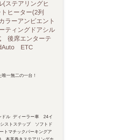
ル(ステアリングヒ
ンターテインメント AKG Studio Referenceシステム
トヒーター(2列
6カラーアンビエント
ーティングドアシル
式 後席エンターテ
dAuto ETC
た唯一無二の一台！
ハンドル ディーラー車 24イ
アシストステップ ソフトド
ートマチックパーキングア
) 本革巻きステアリングホ