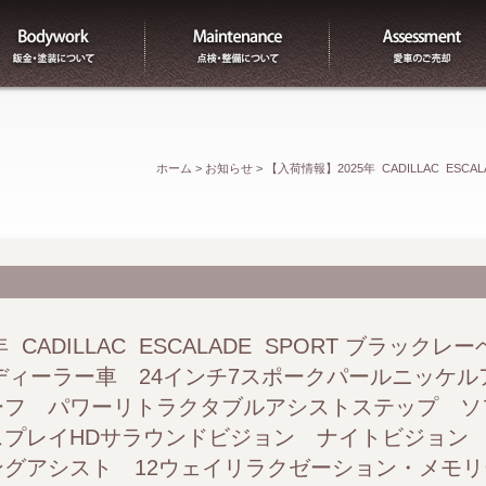
板金
整備
ホーム
>
お知らせ
>
【入荷情報】2025年 CADILLAC E
車 24インチ7スポークパールニッケルアロイホイール パ
クローズ ヘッドアップディスプレイHDサラウンドビジョン
ェイリラクゼーション・メモリー機能付き本革シート(セミア
 CADILLAC ESCALADE SPORT ブラック
ディーラー車 24インチ7スポークパールニッケ
ーター付き) フロントシートヒーター＆ベンチレーション 
ーフ パワーリトラクタブルアシストステップ 
スプレイHDサラウンドビジョン ナイトビジョン
リアトリム 126カラーアンビエントライティング フロ
グアシスト 12ウェイリラクゼーション・メモ