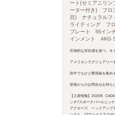
ート(セミアニリン
ーター付き) フロ
目) ナチュラルフ
ライティング フ
プレート 55イン
インメント AKG Stud
圧倒的な存在感を放つ、キ
アメリカンラグジュアリー
街中でもひと際視線を集め
皆様からのお問合せお待ちし
【入荷情報】2025年 CAD
ンチ7スポークパールニッ
アクローズ ヘッドアップ
シスト 12ウェイリラクゼ