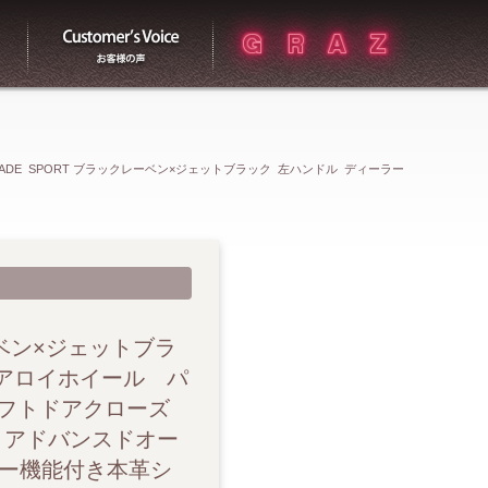
買取
お客様の声
SCALADE SPORT ブラックレーベン×ジェットブラック 左ハンドル ディーラー
ノラミックサンルーフ パワーリトラクタブルアシストステップ ソフトドア
 ナイトビジョン アドバンスドオートマチックパーキングアシスト 12ウ
ニリンフルレザーシート) 本革巻きステアリングホイール(ステアリングヒ
レーベン×ジェットブラ
ルアロイホイール パ
リアシートヒーター(2列目) ナチュラルフィギュアドアッシュウッドインテ
ソフトドアクローズ
 アドバンスドオー
ントセンターコンソール冷蔵・冷凍庫 イルミネーティングドアシルプレート
リー機能付き本革シ