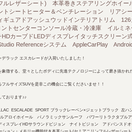
フルレザーシート) 本革巻きステアリングホイー
55インチHDカーブドLEDディスプレイタッチスクリーン式 後席エ
ントシートヒーター＆ベンチレーション リアシー
AppleCarPlay AndroidAuto ETC
ィギュアドアッシュウッドインテリアトリム 12
ロントセンターコンソール冷蔵・冷凍庫 イルミネ
チHDカーブドLEDディスプレイタッチスクリーン
io Referenceシステム AppleCarPlay Androi
ャデラック エスカレードが入荷いたしました！
を象徴する、堂々としたボディに先進テクノロジーによって磨き抜かれ
るフルサイズSUVを是非この機会にご覧くださいませ！！
ております♪♪
ILLAC ESCALADE SPORT ブラックレーベン×ジェットブラック 左
ケルアロイホイール パノラミックサンルーフ パワーリトラクタブル
ディスプレイHDサラウンドビジョン ナイトビジョン アドバンスドオ
ーション・メモリー機能付き本革シート(セミアニリンフルレザーシート