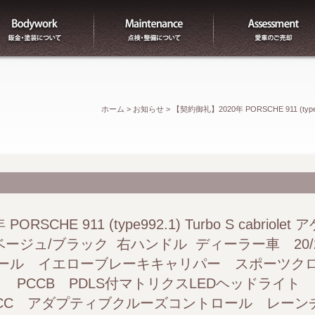
板金
整備
ホーム
>
お知らせ
>
【契約御礼】2020年 PORSCHE 911 (typ
ブラック 右ハンドル ディーラー車 20/21インチセンター
ケージ スポーツエグゾースト PCCB PDLS付マトリクス
クルーズコントロール レーンチェンジアシスト ナイトビジ
RSCHE 911 (type992.1) Turbo S cabrio
ベージュ/ブラック 右ハンドル ディーラー車 20
ラミカアクセミカ） 930レザーパッケージ ベージュステッチ 
Sホイール イエローブレーキキャリパー スポーツ
 PCCB PDLS付マトリクスLEDヘッドライト
リー付18Wayパワーシート シートヒーター ベンチレーション
DCC アダプティブクルーズコントロール レー