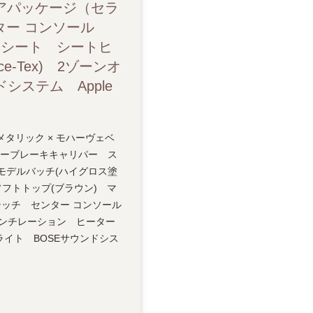
アパッケージ（セラ
pple CarPlay AndroidAuto ドラレコ ETC
ター コンソール
ワーシート シートヒ
Tex) 2ゾーンオ
ステム Apple
トグレーメタリック × モハーヴェベ
エローブレーキキャリパー ス
モデルバッチ(ハイグロス塗
フトトップ(ブラウン) マ
ッチ センター コンソール
 ベンチレーション ヒーター
ライト BOSEサウンドシス