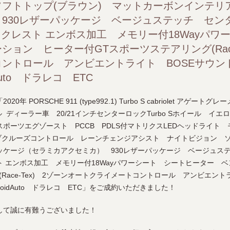
フトトップ(ブラウン) マットカーボンインテリ
イメートコントロール アンビエントライト BOSEサウンドシステム A
930レザーパッケージ ベージュステッチ セン
ポルシェクレスト エンボス加工 メモリー付18Wayパ
ョン ヒーター付GTスポーツステアリング(Race-
ントロール アンビエントライト BOSEサウンドシ
idAuto ドラレコ ETC
 PORSCHE 911 (type992.1) Turbo S cabriolet アゲー
 ディーラー車 20/21インチセンターロックTurbo Sホイール イ
ポーツエグゾースト PCCB PDLS付マトリクスLEDヘッドライト 
ブクルーズコントロール レーンチェンジアシスト ナイトビジョン ソ
ケージ（セラミカアクセミカ） 930レザーパッケージ ベージュステ
クレスト エンボス加工 メモリー付18Wayパワーシート シートヒーター
Race-Tex) 2ゾーンオートクライメートコントロール アンビエント
 AndroidAuto ドラレコ ETC」をご成約いただきました！
して誠に有難うございました！