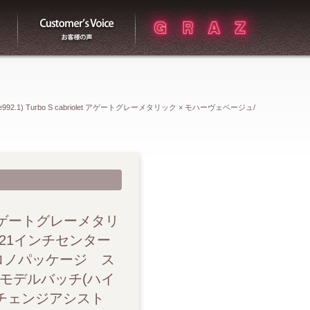
買取
お客様の声
e992.1) Turbo S cabriolet アゲートグレーメタリック × モハーヴェベージュ/
ロックTurbo Sホイール イエローブレーキキャリパー スポーツクロノパッ
LEDヘッドライト モデルバッチ(ハイグロス塗装） PDCC アダプティブ
ョン ソフトトップ(ブラウン) マットカーボンインテリアパッケージ（セ
let アゲートグレーメタリ
/21インチセンター
センター コンソール(Race-Tex)ポルシェクレスト エンボス加工 メモ
クロノパッケージ ス
 モデルバッチ(ハイ
 ヒーター付GTスポーツステアリング(Race-Tex) 2ゾーンオートクラ
ンチェンジアシスト