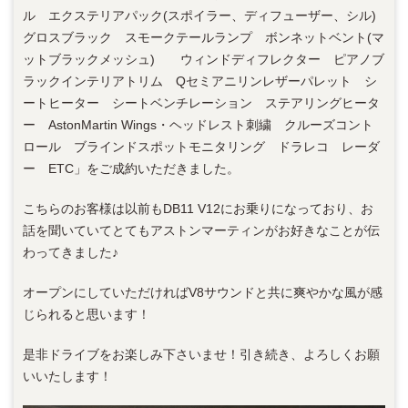
ル エクステリアパック(スポイラー、ディフューザー、シル)
グロスブラック スモークテールランプ ボンネットベント(マ
ットブラックメッシュ) ウィンドディフレクター ピアノブ
ラックインテリアトリム Qセミアニリンレザーパレット シ
ートヒーター シートベンチレーション ステアリングヒータ
ー AstonMartin Wings・ヘッドレスト刺繍 クルーズコント
ロール ブラインドスポットモニタリング ドラレコ レーダ
ー ETC」をご成約いただきました。
こちらのお客様は以前もDB11 V12にお乗りになっており、お
話を聞いていてとてもアストンマーティンがお好きなことが伝
わってきました♪
オープンにしていただければV8サウンドと共に爽やかな風が感
じられると思います！
是非ドライブをお楽しみ下さいませ！引き続き、よろしくお願
いいたします！