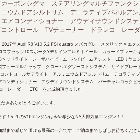
ドカーボンシグマ ステアリングマルチファンクシ
ミニウムドアシルトリム デコラティブパネルアン
クエアコンディショナー アウディサウンドシステ
コントロール TVチューナー ドラレコ レーダ
年 Audi R8 V10 5.2 FSI quattro スズカグレーメタリック ×
ロスブラック10スポークYデザインアルミホイール カラードブレーキ
Dヘッドライト レーザハイビーム ハイビームアシスト LEDリヤコ
製フューエルキャップ クロームエグゾーストシステム サイドブレー
2コントロールサテライト アルミニウムドアシルトリム デコラティ
アコンディショナー アウディサウンドシステム バーチャルコックピ
コ レーダー ETC」をご成約頂きました！
ただきありがとうございます。
す！5.2LのV10エンジンは今や希少なNA大排気量エンジン！！
細部まで感じて頂ける最高の一台です！ご納車までしばしお待ちくださ