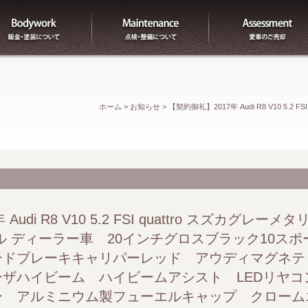
板金
整備
ホーム
>
お知らせ
>
【契約御礼】2017年 Audi R8 V10 5
ー車 20インチグロスブラック10スポークYデザインアル
ド LEDヘッドライト レーザハイビーム ハイビームアシ
ューエルキャップ クロームエグゾーストシステム サイド
udi R8 V10 5.2 FSI quattro スズカグレー
ル ディーラー車 20インチグロスブラック10スポ
サテライト アルミニウムドアシルトリム デコラティブパ
ドブレーキキャリパーレッド アウディマグネティ
ザハイビーム ハイビームアシスト LEDリヤコ
ウディサウンドシステム バーチャルコックピット クルーズ
ー アルミニウム製フューエルキャップ クローム