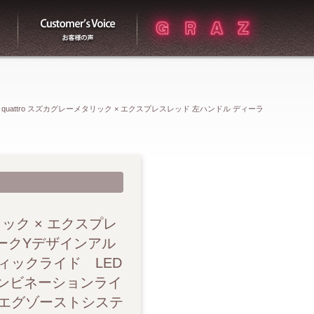
買取
お客様の声
.2 FSI quattro スズカグレーメタリック × エクスプレスレッド 左ハンドル ディーラ
ミホイール カラードブレーキキャリパーレッド アウディマグネティックライ
スト LEDリヤコンビネーションライト リヤスポイラー アルミニウム製フ
ブレードカーボンシグマ ステアリングマルチファンクション2コントロール
メタリック × エクスプレ
ークYデザインアル
ネルアンスラサイト デラックスオートマチックエアコンディショナー ア
ックライド LED
ンビネーションライ
コントロール TVチューナー ドラレコ レーダー ETC
エグゾーストシステ