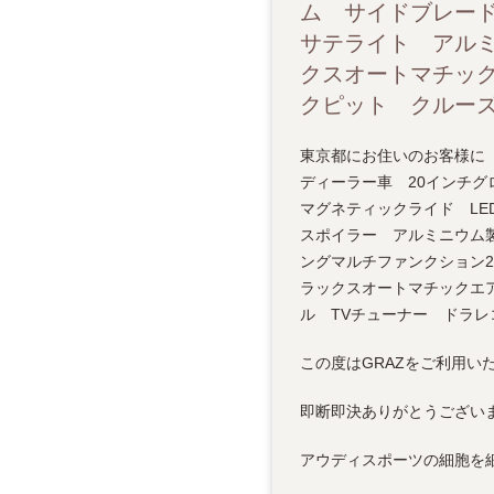
ム サイドブレー
サテライト アル
クスオートマチッ
クピット クルーズ
東京都にお住いのお客様に「2017
ディーラー車 20インチグ
マグネティックライド LE
スポイラー アルミニウム
ングマルチファンクション
ラックスオートマチックエ
ル TVチューナー ドラレ
この度はGRAZをご利用い
即断即決ありがとうございま
アウディスポーツの細胞を