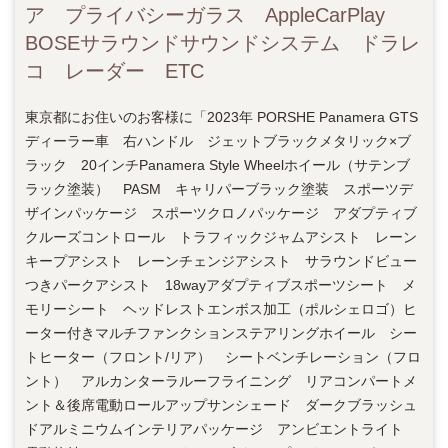
ア プライバシーガラス AppleCarPlay
BOSEサラウンドサウンドシステム ドラレ
コ レーダー ETC
東京都にお住いのお客様に「2023年 PORSHE Panamera GTS
ディーラー車 右ハンドル ジェットブラックメタリック×ブ
ラック 20インチPanamera Style Wheelホイール（サテンブ
ラック塗装） PASM キャリパーブラック塗装 スポーツデ
ザインパッケージ スポーツクロノパッケージ アダプティブ
クルーズコントロール トラフィックジャムアシスト レーン
キープアシスト レーンチェンジアシスト サラウンドビュー
つきパークアシスト 18wayアダプティブスポーツシート メ
モリーシート ヘッドレストエンボス加工（ポルシェロゴ）ヒ
ーター付きマルチファンクションステアリングホイール シー
トヒーター（フロント/リア） シートベンチレーション（フロ
ント） アルカンターラルーフライニング リアコンパートメ
ント＆後席電動ロールアップサンシェード ダークブラッシュ
ドアルミニウムインテリアパッケージ アンビエントライト