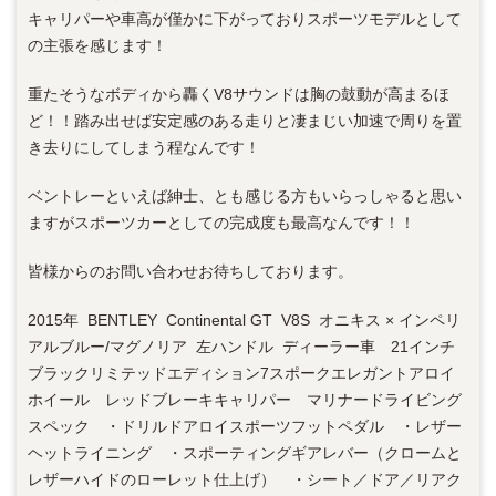
キャリパーや車高が僅かに下がっておりスポーツモデルとして
の主張を感じます！
重たそうなボディから轟くV8サウンドは胸の鼓動が高まるほ
ど！！踏み出せば安定感のある走りと凄まじい加速で周りを置
き去りにしてしまう程なんです！
ベントレーといえば紳士、とも感じる方もいらっしゃると思い
ますがスポーツカーとしての完成度も最高なんです！！
皆様からのお問い合わせお待ちしております。
2015年 BENTLEY Continental GT V8S オニキス × インペリ
アルブルー/マグノリア 左ハンドル ディーラー車 21インチ
ブラックリミテッドエディション7スポークエレガントアロイ
ホイール レッドブレーキキャリパー マリナードライビング
スペック ・ドリルドアロイスポーツフットペダル ・レザー
ヘットライニング ・スポーティングギアレバー（クロームと
レザーハイドのローレット仕上げ） ・シート／ドア／リアク