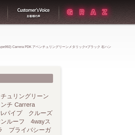
買取
お客様の声
Type992) Carrera PDK アベンチュリングリーンメタリック×ブラック 右ハン
Classicホイール スポーツクロノパッケージ PASM スポーツテールパイプ ク
チルトガラスサンルーフ 4wayスポーツシート シートヒーター ステアリ
ay/Android Auto ドライブレコーダー レーダー ETC
 アベンチュリングリーン
 Carrera
ールパイプ クルーズ
ルーフ 4wayス
ラ プライバシーガ