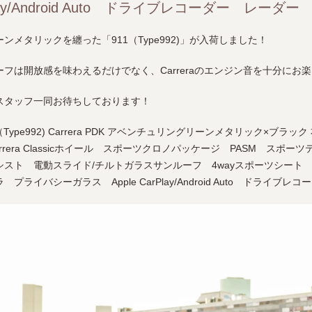
Play/Android Auto ドライブレコーダー レーダー 
メタリックを纏った「911（Type992)」が入荷しました！
フは開放感を味わえるだけでなく、Carreraのエンジン音を十分にお
スタッフ一同お待ちしております！
11（Type992) Carrera PDK アベンチュリングリーンメタリック×ブラ
Carrera Classicホイール スポーツクロノパッケージ PASM ス
スト 電動スライド/チルトガラスサンルーフ 4wayスポーツシート
ライバシーガラス Apple CarPlay/Android Auto ドライブレ