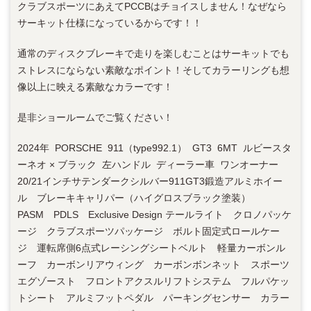
クラブスポーツにあえてPCCBはチョイスしません！なぜなら
サーキット仕様になっているからです！！
通常のディスクブレーキで走りを楽しむことはサーキットでも
ストレスにならない素敵なポイント！そしてカラーリングも想
像以上に映える素敵なカラーです！
是非ショールームでご覧ください！
2024年 PORSCHE 911（type992.1） GT3 6MT ルビースタ
ーネオ × ブラック 左ハンドル ディーラー車 ワンオーナー
20/21インチサテンダークシルバー911GT3鍛造アルミホイー
ル ブレーキキャリパー（ハイグロスブラック塗装）
PASM PDLS Exclusive Design テールライト クロノパッケ
ージ クラブスポーツパッケージ ボルト固定式ロールケー
ジ 運転席側6点式レーシングシートベルト 軽量カーボンル
ーフ カーボンリアウィング カーボンボンネット スポーツ
エグゾースト フロントアクスルリフトシステム フルパケッ
トシート アルミフットペダル パーキングセンサー カラー