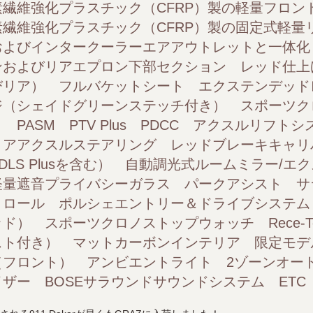
繊維強化プラスチック（CFRP）製の軽量フロン
およびリア） フルバケットシート エクステンデッドレザー/
繊維強化プラスチック（CFRP）製の固定式軽量
ーツクロノパッケージ スポーツエグゾースト PASM PTV
およびインタークーラーエアアウトレットと一体化
ンおよびリアエプロン下部セクション レッド仕上
アクスルステアリング レッドブレーキキャリパー LEDマトリ
リア） フルバケットシート エクステンデッドレザー
ジ（シェイドグリーンステッチ付き） スポーツク
ステリアミラー 電動格納ミラー 軽量遮音プライバシーガ
PASM PTV Plus PDCC アクスルリフト
アアクスルステアリング レッドブレーキキャリパ
ポルシェエントリー＆ドライブシステム スピードメーターパネ
DLS Plusを含む） 自動調光式ルームミラー/
レージリッド（ポルシェクレスト付き） マットカーボンイ
軽量遮音プライバシーガラス パークアシスト サ
トロール ポルシェエントリー＆ドライブシステム
ビエントライト 2ゾーンオートクライメートコントロール イ
ド） スポーツクロノストップウォッチ Rece-T
スト付き） マットカーボンインテリア 限定モデ
（フロント） アンビエントライト 2ゾーンオー
ザー BOSEサラウンドサウンドシステム ETC