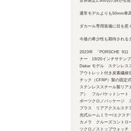
世界限定2,500台のみが生産
通常モデルよりも50mm
ダカール専用装備に目を惹
今後の希少性も期待される
2023年 「PORSCHE 9
ナー 19/20インチサテ
Dakar モデル ステン
アウトレット付き炭素繊維強
チック（CFRP）製の固
ステンレススチール製リア
ア） フルバケットシート 
ポーツクロノパッケージ ス
プラス リアアクスルステア
光式ルームミラー/エクス
カメラ クルーズコントロ
ツクロノストップウォッチ 