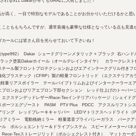
される911 Dakarが早くもGRAZに入荷しました！
車高が高く、一目で特別なモデルであることがお分かりいただけるかと思
くことももちろんですが、通常装備も豪華な仕様となっている点も見逃
ダカールには皆さん目を光らせておいて下さいね！
11（type992） Dakar シェードグリーンメタリック × ブラック 右ハ
ンブラック塗装Dakarホイール（オールテレインタイヤ） カラークレ
レススチール製フロントプロテクションおよびエアインテークグリル付きフ
化プラスチック（CFRP）製の軽量フロントリッド （エクステリアカ
定式軽量リアスポイラー テールパイプトリムおよびインタークーラーエ
エプロンおよびリアエプロン下部セクション レッド仕上げのトーバー
エクステンデッドレザー/Race-Texインテリアパッケージ（シェイド
ポーツエグゾースト PASM PTV Plus PDCC アクスルリフト
リング レッドブレーキキャリパー LEDマトリクスヘッドライト（PDL
テリアミラー 電動格納ミラー 軽量遮音プライバシーガラス パークア
ール ポルシェエントリー＆ドライブシステム スピードメーターパネ
Rece-Texストレージリッド（ポルシェクレスト付き） マットカー