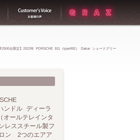
買取
お客様の声
台限定】2023年 PORSCHE 911（type992） Dakar シェードグリー
ナー 19/20インチサテンブラック塗装Dakarホイール（オールテレインタ
モデル ステンレススチール製フロントプロテクションおよびエアインテークグ
繊維強化プラスチック（CFRP）製の軽量フロントリッド （エクステリアカ
SCHE
 右ハンドル ディーラ
量リアスポイラー テールパイプトリムおよびインタークーラーエアアウトレ
ル（オールテレインタ
テンレススチール製フ
リアエプロン下部セクション レッド仕上げのトーバーシステム（フロント
ロン 2つのエアア