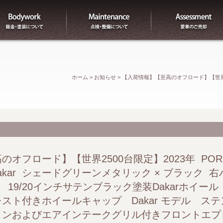
板金
整備
ホーム
>
お知らせ
>
【入荷情報】【至高のオフロード】【世界2500
ンメタリック × ブラック 右ハンドル ディーラー車 ワンオー
イヤ） カラークレスト付きホイールキャップ Dakar 
リル付きフロントエプロン 2つのエアアウトレット付き炭素
オフロード】【世界2500台限定】2023年 POR
） Dakar シェードグリーンメタリック × ブラック
ラー） 炭素繊維強化プラスチック（CFRP）製の固定式軽
 19/20インチサテンブラック塗装Dakarホイー
スト付きホイールキャップ Dakar モデル ス
ットと一体化したステンレススチール製リアエプロンおよび
ョンおよびエアインテークグリル付きフロントエプ