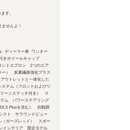
います。
せませんよ！
ンドル ディーラー車 ワンオー
スト付きホイールキャップ
ロントエプロン 2つのエア
ラー） 炭素繊維強化プラス
アアウトレットと一体化した
システム（フロントおよびリ
グリーンステッチ付き） ス
システム パワーステアリング
S Plusを含む） 自動調
シスト サラウンドビュー
ル（ガーズレッド） スポー
ボンインテリア 限定モデル