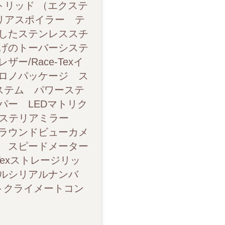
トリッド （エクステ
Race-Texインテリアパッケージ（シェイドグリーンステッチ付き） スポ
リアスポイラー テ
 Plus PDCC アクスルリフトシステム パワーステアリングプラス リア
したステンレススチ
げのトーバーシステ
クスヘッドライト（PDLS Plusを含む） 自動調光式ルームミラー/エク
/Race-Texイ
ロノパッケージ ス
ラス パークアシスト サラウンドビューカメラ クルーズコントロール
システム パワーステ
ー LEDマトリク
ル（ガーズレッド） スポーツクロノストップウォッチ Rece-Texスト
エクステリアミラー
ンテリア 限定モデルシリアルナンバー 保護フィルム（フロント） アン
ラウンドビューカメ
 スピードメーター
オナイザー BOSEサラウンドサウンドシステム ETC
exストレージリッ
ルシリアルナンバ
トクライメートコン