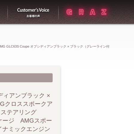
買取
お客様の声
-AMG GLC63S Coupe オブシディアンブラック × ブラック（グレーライン付
クアルミホイール レーダーセーフティパッケージ AMGパフォーマンスステ
Gスタイリングパッケージ AMGスポーツシート リアスポイラー AMGド
MGレッドキャリパー AMG強化ブレーキシステム AMG RIDE
ブシディアンブラック ×
MGクロススポークア
プラス マルチビームLEDヘッドライト アダプティブハイビームアシストプ
ンスステアリング
ケージ AMGスポー
rサラウンドサウンドシステム AMGトラックベース ヘッドアップディスプレ
イナミックエンジン