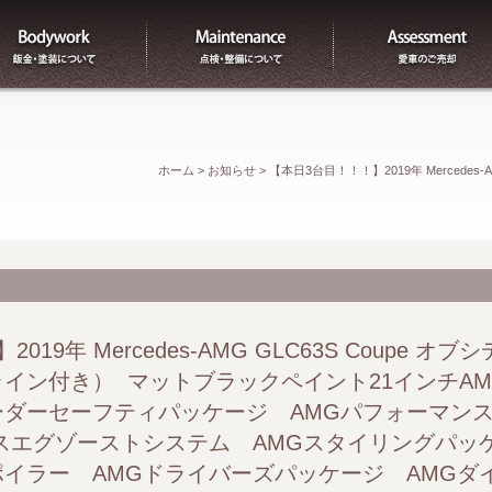
板金
整備
ホーム
>
お知らせ
>
【本日3台目！！！】2019年 Mercedes
き） マットブラックペイント21インチAMGクロススポー
アリング AMGパフォーマンスエグゾーストシステム AM
ライバーズパッケージ AMGダイナミックエンジンマウント A
19年 Mercedes-AMG GLC63S Coupe オ
イン付き） マットブラックペイント21インチA
AIRCONTROL＋エアサスペンション ディストロニック
ーダーセーフティパッケージ AMGパフォーマ
スエグゾーストシステム AMGスタイリングパッ
ラス LEDコーナリングライト サンルーフ Burmeste
イラー AMGドライバーズパッケージ AMGダ