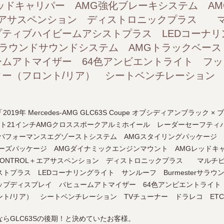
ッドキャリパー AMG強化ブレーキシステム AMG 
イ パヒュームアトマイザー 64色アンビエントライト フ
L＋エアサスペンション ディストロニックプラス マ
レーション TVチューナー ドラレコ ETC
ティブハイビームアシストプラス LEDコーナリ
terサラウンドサウンドシステム AMGトラックベー
ムアトマイザー 64色アンビエントライト フ
ー（フロント/リア） シートベンチレーション 
9年 Mercedes-AMG GLC63S Coupe オブシディアンブラック
ト21インチAMGクロススポークアルミホイール レーダーセーフティ
パフォーマンスエグゾーストシステム AMGスタイリングパッケージ 
ーズパッケージ AMGダイナミックエンジンマウント AMGレッドキ
AIRCONTROL＋エアサスペンション ディストロニックプラス マルチ
トプラス LEDコーナリングライト サンルーフ Burmesterサラウ
ップディスプレイ パヒュームアトマイザー 64色アンビエントライト
ト/リア） シートベンチレーション TVチューナー ドラレコ ET
らGLC63Sの後期！と決めていたお客様。