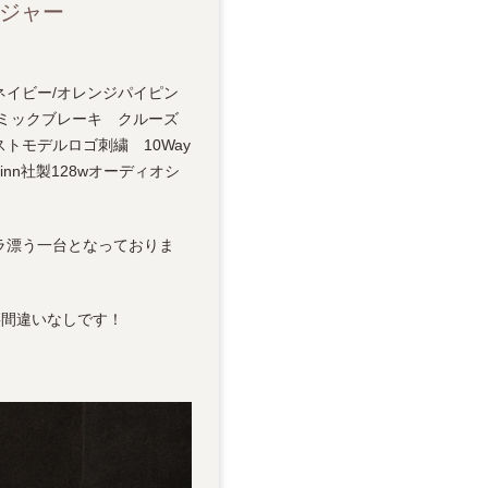
ェンジャー
ー × ネイビー/オレンジパイピン
ラミックブレーキ クルーズ
モデルロゴ刺繍 10Way
n社製128wオーディオシ
ラ漂う一台となっておりま
事間違いなしです！