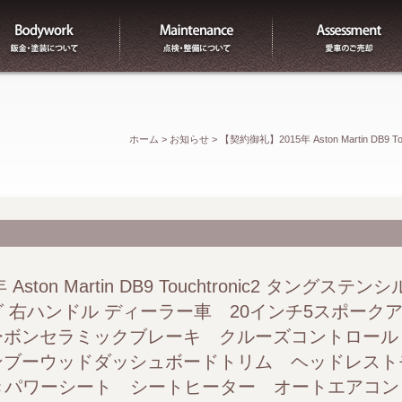
板金
整備
ホーム
>
お知らせ
>
【契約御礼】2015年 Aston Martin D
ル ディーラー車 20インチ5スポークアロイグラファイト
レインレザーインテリア バンブーウッドダッシュボードトリ
ートヒーター オートエアコン アルカンターラルーフライナー
ston Martin DB9 Touchtronic2 タングステ
 右ハンドル ディーラー車 20インチ5スポーク
Bluetooth ドラレコ ETC
ーボンセラミックブレーキ クルーズコントロール
ンブーウッドダッシュボードトリム ヘッドレス
付きパワーシート シートヒーター オートエアコ