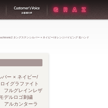
買取
お客様の声
B9 Touchtronic2 タングステンシルバー × ネイビー/オレンジパイピング 右ハンド
塗装ホイール カーボンセラミックブレーキ クルーズコントロール フルグ
ム ヘッドレストモデルロゴ刺繍 10Wayメモリー付きパワーシート シ
 Linn社製128wオーディオシステム 6連奏CDチェンジャー
ンシルバー × ネイビー/
アロイグラファイト
 フルグレインレザ
トモデルロゴ刺繍
ン アルカンターラ