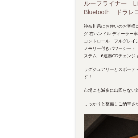
ルーフライナー L
Bluetooth ドラレ
神奈川県にお住いのお客様に、「20
グ 右ハンドル ディーラー
コントロール フルグレイ
メモリー付きパワーシート 
ステム 6連奏CDチェンジャ
ラグジュアリーとスポーテ
す！
市場にも滅多に出回らない約
しっかりと整備しご納車さ