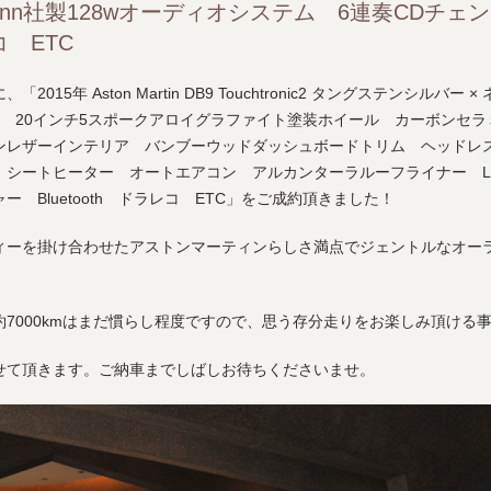
inn社製128wオーディオシステム 6連奏CDチ
コ ETC
15年 Aston Martin DB9 Touchtronic2 タングステンシルバ
車 20インチ5スポークアロイグラファイト塗装ホイール カーボンセ
ンレザーインテリア バンブーウッドダッシュボードトリム ヘッドレスト
シートヒーター オートエアコン アルカンターラルーフライナー Lin
ー Bluetooth ドラレコ ETC」をご成約頂きました！
ィーを掛け合わせたアストンマーティンらしさ満点でジェントルなオー
7000kmはまだ慣らし程度ですので、思う存分走りをお楽しみ頂ける
せて頂きます。ご納車までしばしお待ちくださいませ。