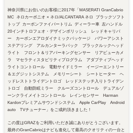
神奈川県にお住いのお客様に2017年「MASERATI GranCabrio
MC ネロカーボニオ × ネロ/ALCANTARA ネロ ブラックソフト
トップ カーボンファイバートリム ディーラー車 左ハンドル
20インチトロフェオ・デザインポリッシュ レッドキャリパ
ー カーボンエアロダイナミックパッケージ パワーアシスト
ステアリング アルカンターラパック ブラックルックヘッド
ライト フロント＆リアパーキングセンサー リアビューカメ
ラ マセラティスタビリティプログラム アダプティブヘッド
ライトコントロール 電動サイドミラー イージーエントリー
＆エグジットシステム メモリーシート シートヒーター ヘ
ッドレストトライデントロゴ レッドステッチ入りトライデン
トロゴ 自動防眩ミラー クルーズコントロール デュアルゾ
ーンクライメイトコントロール レインセンサー Harman
Kardonプレミアムサウンドシステム Apple CarPlay Android
auto TVチューナー」をご成約頂きました！
この度はGRAZをご利用いただき誠にありがとうございます。
最終のGranCabrioはナビも進化して最高のクオリティの一台と