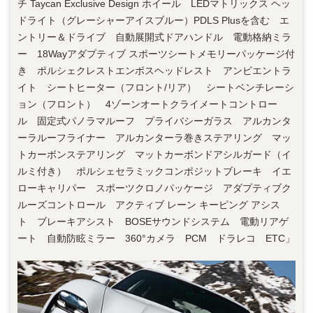
チ Taycan Exclusive Design ホイール LEDマトリックス ヘッ
ドライト（グレーシャーアイスブルー）PDLS Plusを含む エ
ントリー＆ドライブ 自動展開式ドアハンドル 電動格納ミラ
ー 18Wayアダプティブ スポーツシートメモリーパッケージ付
き ポルシェクレストエンボスヘッドレスト アンビエントラ
イト シートヒーター（フロント/リア） シートベンチレーシ
ョン（フロント） 4ゾーンオートクライメートコントロー
ル 固定式パノラマルーフ プライバシーガラス アルカンタ
ーラルーフライナー アルカンターラ巻きステアリング マッ
トカーボンステアリング マットカーボンドアシルガード（イ
ルミ付き） ポルシェセラミックコンポジットブレーキ イエ
ローキャリパー スポーツクロノパッケージ アダプティブク
ルーズコントロール アクティブ レーン キーピング アシス
ト ブレーキアシスト BOSEサウンドシステム 電動リアゲ
ート 自動防眩ミラー 360°カメラ PCM ドラレコ ETC」