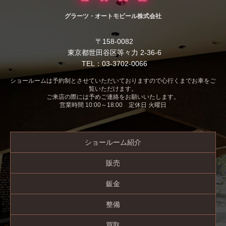
グラーツ・オートモビール株式会社
〒158-0082
東京都世田谷区等々力 2-36-6
TEL：03-3702-0066
ショールームは予約制とさせていただいておりますので心行くまでお車をご
覧いただけます。
ご来店の際には予めご連絡をお願いいたします。
営業時間 10:00～18:00 定休日 火曜日
ショールーム紹介
販売
鈑金
整備
買取