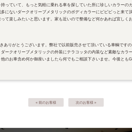
を持っていて、もっと気軽に乗れる車を探していた所に珍しいカラーの
滅多にないダークオリーブメタリックのボディカラーにビビビっと来て
乗って楽しみたいと思います。家も近いので整備など何かあれば宜しく
頂きありがとうございます。弊社で以前販売させて頂いている車輌ですの
。ダークオリーブメタリックの外装にテラコッタの内装など素敵なカラ
他のお車含め何か御座いましたら何でもご相談下さいませ。今後ともG
« 前のお客様
次のお客様 »